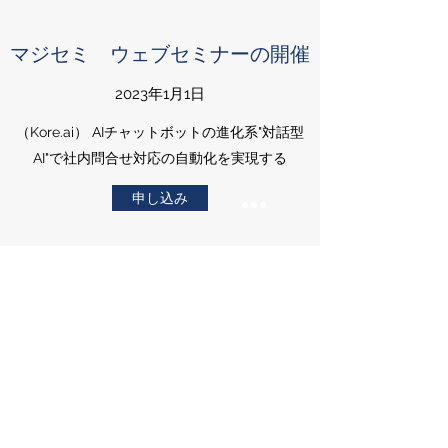
マジセミ ウェブセミナーの開催
2023年1月1日
（Kore.ai） AIチャットボットの進化系"対話型
AI"で社内問合せ対応の自動化を実現する
申し込み
チャットボットを超えるバーチャ
ル アシスタント （対話型AI） シ
ョールームです。 ガートナーのマ
ジッククアドラントで最上位に評