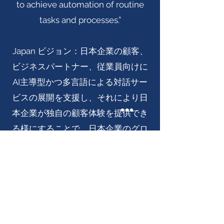
to achieve automation of routine
tasks and processes.”
Japan ビジョン：日本企業の顧客、
ビジネスパートナー、従業員向けに
AI主導型かつ多言語による対話サー
ビスの展開を支援し、それにより日
本企業が独自の顧客体験を提供でき
る様にすることで、日本企業のグロ
ーバル市場における競争力の向上を
支援します。
“Helping enterprises deploy an AI
Driven multi-lingual conversational
layer for their customers, partners
and employees to make Japanese