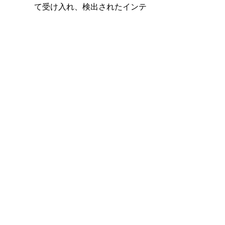
て受け入れ、検出されたインテ
ントを破棄します
が選択されているため、このエンテ
ィティが受け入れる入力が、ユーザ
ーの自由入力で合った場合、割り込
みと判定しづらくなります。
　少しノウハウが要求される設定項
目ですが、簡単に設定できるだけで
はなく、こういった諸条件に柔軟に