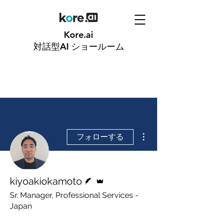
Kore.ai
対話型AI
ショールーム
その他
フォローする
脚本
管理者
kiyoakiokamoto
Sr. Manager, Professional Services -
Japan