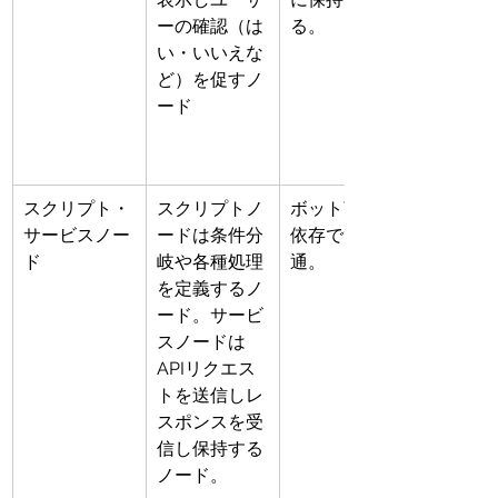
ーの確認（は
る。
い・いいえな
ど）を促すノ
ード
スクリプト・
スクリプトノ
ボット言語に
サービスノー
ードは条件分
依存でず共
ド
岐や各種処理
通。
を定義するノ
ード。サービ
スノードは
APIリクエス
トを送信しレ
スポンスを受
信し保持する
ノード。