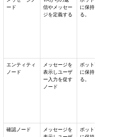
ード
信やメッセー
に保持され
ジを定義する
る。
エンティティ
メッセージを
ボット言語別
ノード
表示しユーザ
に保持され
ー入力を促す
る。
ノード
確認ノード
メッセージを
ボット言語別
表示しユーザ
に保持され