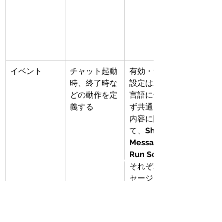
イベント
チャット起動
有効・無効の
時、終了時な
設定はボット
どの動作を定
言語に依存で
義する
ず共通。設定
内容に関し
て、
Show 
Message、
Run Script
それぞれメッ
セージノー
ド、スクリプ
トノードと同
じ動き。