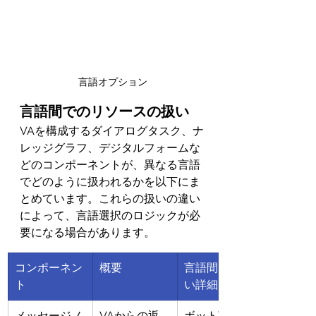
言語オプション
言語間でのリソースの扱い
VAを構成するダイアログタスク、ナ
レッジグラフ、デジタルフォームな
どのコンポーネントが、異なる言語
でどのように扱われるかを以下にま
とめています。これらの扱いの違い
によって、言語選択のロジックが必
要になる場合があります。
コンポーネン
概要
言語間での扱
ト
い詳細
​メッセージノ
VAからの返
ボット言語別